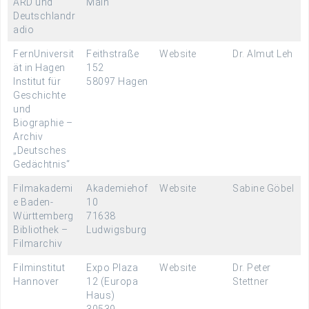
ARD und
Main
Deutschlandr
adio
FernUniversit
Feithstraße
Website
Dr. Almut Leh
ät in Hagen
152
Institut für
58097 Hagen
Geschichte
und
Biographie –
Archiv
„Deutsches
Gedächtnis“
Filmakademi
Akademiehof
Website
Sabine Göbel
e Baden-
10
Württemberg
71638
Bibliothek –
Ludwigsburg
Filmarchiv
Filminstitut
Expo Plaza
Website
Dr. Peter
Hannover
12 (Europa
Stettner
Haus)