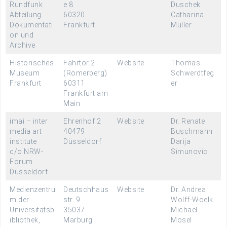
Rundfunk
e 8
Duschek
Abteilung
60320
Catharina
Dokumentati
Frankfurt
Müller
on und
Archive
Historisches
Fahrtor 2
Website
Thomas
Museum
(Römerberg)
Schwerdtfeg
Frankfurt
60311
er
Frankfurt am
Main
imai – inter
Ehrenhof 2
Website
Dr. Renate
media art
40479
Buschmann
institute
Düsseldorf
Darija
c/o NRW-
Simunovic
Forum
Düsseldorf
Medienzentru
Deutschhaus
Website
Dr. Andrea
m der
str. 9
Wolff-Woelk
Universitätsb
35037
Michael
ibliothek,
Marburg
Mosel