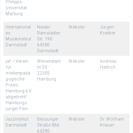
Philipps-
Universität
Marburg
International
Nieder-
Website
Jürgen
es
Ramstädter
Krebber
Musikinstitut
Str. 190
Darmstadt
64285
Darmstadt
jaf – Verein
Wiesendam
Website
Andreas
für
m 59
Hedrich
medienpäda
22305
gogische
Hamburg
Praxis
Hamburg e.V.
abgedreht!
Hamburgs
junger Film
Jazzinstitut
Bessunger
Website
Dr. Wolfram
Darmstadt
Straße 88d
Knauer
64285