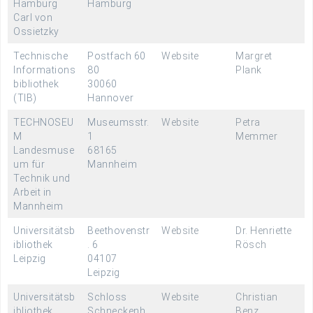
Hamburg
Hamburg
Carl von
Ossietzky
Technische
Postfach 60
Website
Margret
Informations
80
Plank
bibliothek
30060
(TIB)
Hannover
TECHNOSEU
Museumsstr.
Website
Petra
M
1
Memmer
Landesmuse
68165
um für
Mannheim
Technik und
Arbeit in
Mannheim
Universitätsb
Beethovenstr
Website
Dr. Henriette
ibliothek
. 6
Rösch
Leipzig
04107
Leipzig
Universitätsb
Schloss
Website
Christian
ibliothek
Schneckenh
Benz