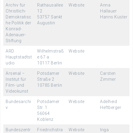
Archiv für
Rathausallee
Website
Anna
Christlich-
12
Hallauer
Demokratisc
53757 Sankt
Hanns Küster
he Politik der
Augustin
Konrad-
Adenauer-
Stiftung
ARD
Wilhelmstraß
Website
Hauptstadtst
e 67 a
udio
10117 Berlin
Arsenal –
Potsdamer
Website
Carsten
Institut für
Straße 2
Zimmer
Film- und
10785 Berlin
Videokunst
Bundesarchi
Potsdamer
Website
Adelheid
v
Str. 1
Heftberger
56064
Koblenz
Bundeszentr
Friedrichstra
Website
Inga