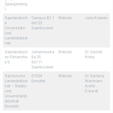
Spangenberg
)
Saarländisch
Campus B1.1
Website
Jutta Krekeler
e
66123
Universitäts-
Saarbrücken
und
Landesbibliot
hek
Saarländisch
Johannisstra
Website
Dr. Gerhild
es Filmarchiv
ße 25
Krebs
e.V.
66111
Saarbrücken
Sächsische
01054
Website
Dr. Barbara
Landesbibliot
Dresden
Wiermann
hek – Staats-
André
und
Eckardt
Universitätsb
ibliothek
Dresden