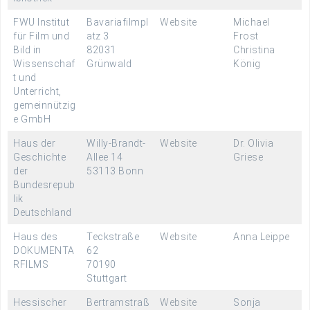
FWU Institut
Bavariafilmpl
Website
Michael
für Film und
atz 3
Frost
Bild in
82031
Christina
Wissenschaf
Grünwald
König
t und
Unterricht,
gemeinnützig
e GmbH
Haus der
Willy-Brandt-
Website
Dr. Olivia
Geschichte
Allee 14
Griese
der
53113 Bonn
Bundesrepub
lik
Deutschland
Haus des
Teckstraße
Website
Anna Leippe
DOKUMENTA
62
RFILMS
70190
Stuttgart
Hessischer
Bertramstraß
Website
Sonja