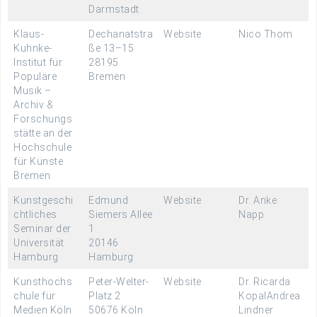
Darmstadt
Klaus-
Dechanatstra
Website
Nico Thom
Kuhnke-
ße 13–15
Institut für
28195
Populäre
Bremen
Musik –
Archiv &
Forschungs
stätte an der
Hochschule
für Künste
Bremen
Kunstgeschi
Edmund
Website
Dr. Anke
chtliches
Siemers Allee
Napp
Seminar der
1
Universität
20146
Hamburg
Hamburg
Kunsthochs
Peter-Welter-
Website
Dr. Ricarda
chule für
Platz 2
Kopal
Andrea
Medien Köln
50676 Köln
Lindner