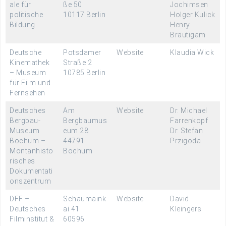
ale für
ße 50
Jochimsen
politische
10117 Berlin
Holger Kulick
Bildung
Henry
Bräutigam
Deutsche
Potsdamer
Website
Klaudia Wick
Kinemathek
Straße 2
– Museum
10785 Berlin
für Film und
Fernsehen
Deutsches
Am
Website
Dr. Michael
Bergbau-
Bergbaumus
Farrenkopf
Museum
eum 28
Dr. Stefan
Bochum –
44791
Przigoda
Montanhisto
Bochum
risches
Dokumentati
onszentrum
DFF –
Schaumaink
Website
David
Deutsches
ai 41
Kleingers
Filminstitut &
60596