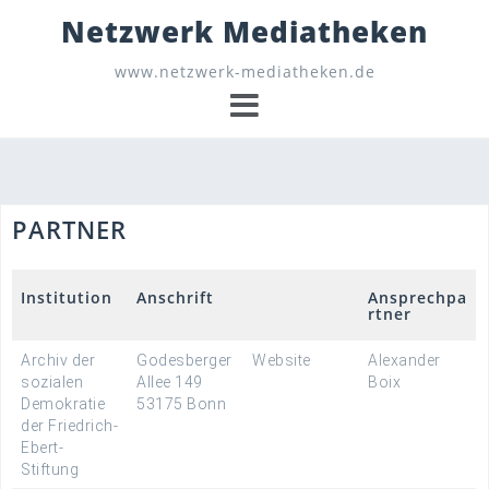
Skip
Netzwerk Mediatheken
to
content
www.netzwerk-mediatheken.de
PARTNER
Institution
Anschrift
Ansprechpa
rtner
Archiv der
Godesberger
Website
Alexander
sozialen
Allee 149
Boix
Demokratie
53175 Bonn
der Friedrich-
Ebert-
Stiftung