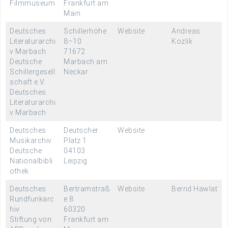
Filmmuseum
Frankfurt am
Main
Deutsches
Schillerhöhe
Website
Andreas
Literaturarchi
8–10
Kozlik
v Marbach
71672
Deutsche
Marbach am
Schillergesell
Neckar
schaft e.V.
Deutsches
Literaturarchi
v Marbach
Deutsches
Deutscher
Website
Musikarchiv
Platz 1
Deutsche
04103
Nationalbibli
Leipzig
othek
Deutsches
Bertramstraß
Website
Bernd Hawlat
Rundfunkarc
e 8
hiv
60320
Stiftung von
Frankfurt am