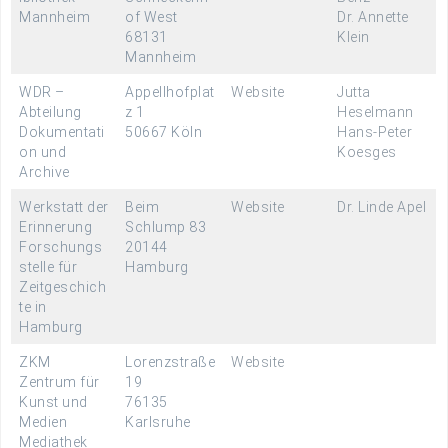
Mannheim
of West
Dr. Annette
68131
Klein
Mannheim
WDR –
Appellhofplat
Website
Jutta
Abteilung
z 1
Heselmann
Dokumentati
50667 Köln
Hans-Peter
on und
Koesges
Archive
Werkstatt der
Beim
Website
Dr. Linde Apel
Erinnerung
Schlump 83
Forschungs
20144
stelle für
Hamburg
Zeitgeschich
te in
Hamburg
ZKM
Lorenzstraße
Website
Zentrum für
19
Kunst und
76135
Medien
Karlsruhe
Mediathek