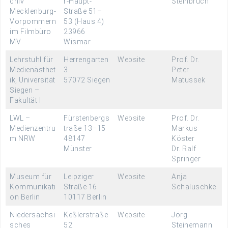
chiv
r-Haupt-
Steinbruch
Mecklenburg-
Straße 51–
Vorpommern
53 (Haus 4)
im Filmbüro
23966
MV
Wismar
Lehrstuhl für
Herrengarten
Website
Prof. Dr.
Medienästhet
3
Peter
ik, Universität
57072 Siegen
Matussek
Siegen –
Fakultät I
LWL –
Fürstenbergs
Website
Prof. Dr.
Medienzentru
traße 13–15
Markus
m NRW
48147
Köster
Münster
Dr. Ralf
Springer
Museum für
Leipziger
Website
Anja
Kommunikati
Straße 16
Schaluschke
on Berlin
10117 Berlin
Niedersächsi
Keßlerstraße
Website
Jörg
sches
52
Steinemann