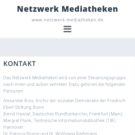
Skip
Netzwerk Mediatheken
to
content
www.netzwerk-mediatheken.de
KONTAKT
Das Netzwerk Mediatheken wird von einer Steuerungsgruppe
nach innen und außen vertreten. Dazu gehören die folgenden
Personen:
Alexander Boix
, Archiv der sozialen Demokratie der Friedrich-
Ebert-Stiftung, Bonn
Bernd Hawlat
, Deutsches Rundfunkarchiv, Frankfurt (Main)
Margret Plank
, Technische Informationsbibliothek (TIB)
Hannover
Dr. Patricia Blume
und Dr. Wolfgang Reißmann,